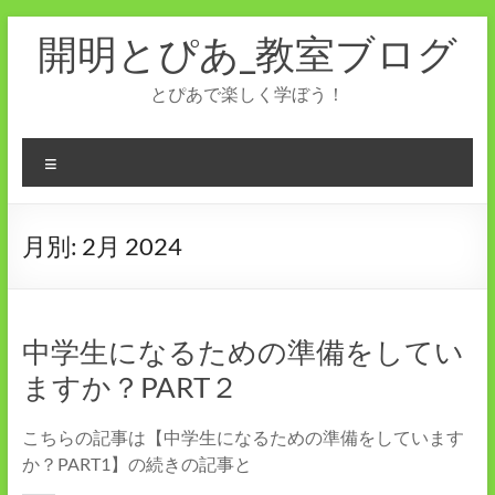
コ
開明とぴあ_教室ブログ
ン
テ
ン
とぴあで楽しく学ぼう！
ツ
へ
ス
メ
キ
ニ
ッ
ュ
プ
ー
月別:
2月 2024
中学生になるための準備をしてい
ますか？PART２
こちらの記事は【中学生になるための準備をしています
か？PART1】の続きの記事と