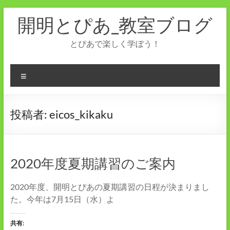
コ
開明とぴあ_教室ブログ
ン
テ
ン
とぴあで楽しく学ぼう！
ツ
へ
ス
メ
キ
ニ
ッ
ュ
プ
ー
投稿者:
eicos_kikaku
2020年度夏期講習のご案内
2020年度、開明とぴあの夏期講習の日程が決まりまし
た。今年は7月15日（水）よ
共有: