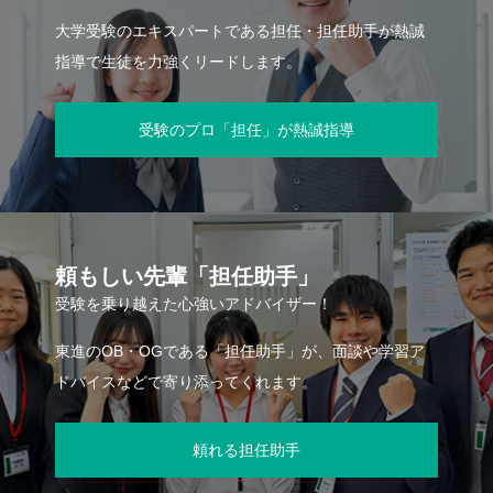
大学受験のエキスパートである担任・担任助手が熱誠
指導で生徒を力強くリードします。
受験のプロ「担任」が熱誠指導
頼もしい先輩「担任助手」
受験を乗り越えた心強いアドバイザー！
東進のOB・OGである「担任助手」が、面談や学習ア
ドバイスなどで寄り添ってくれます。
頼れる担任助手