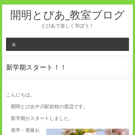
コ
開明とぴあ_教室ブログ
ン
テ
ン
とぴあで楽しく学ぼう！
ツ
へ
ス
メ
キ
ニ
ッ
ュ
プ
ー
新学期スタート！！
こんにちは。
開明とぴあ中川駅前校の渡辺です。
新学期がスタートしました。
進学・進級お